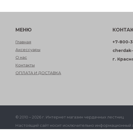
МЕНЮ
КОНТА
+7-800-3
Главная
Аксессуары
cherdak-
О нас
г. Красн
Контакты
ОПЛАТА И ДОСТАВКА
© 2010 – 2026 г. Интернет магазин чердачных лестниц
Настоящий сайт носит исключительно информационный ха
офертой, определяемой положениями статьи 437 ГК РФ.