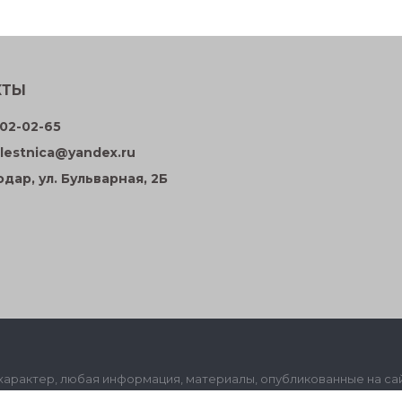
КТЫ
02-02-65
lestnica@yandex.ru
одар, ул. Бульварная, 2Б
рактер, любая информация, материалы, опубликованные на cайт